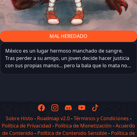
MAL HEREDADO
México es un lugar hermoso manchado de sangre.
Tras perder a su amigo, un joven decide hacer justicia
con sus propias manos... pero la bala que lo mata no
es el final. Ahora, convertido en un espectro
consumido por el odio, vagará por el mundo con un
único objetivo: matar narcos.
Sobre Histo
-
Roadmap v2.0
-
Términos y Condiciones
-
Política de Privacidad
-
Política de Monetización
-
Acuerdo
de Contenido
-
Política de Contenido Sensible
-
Política de