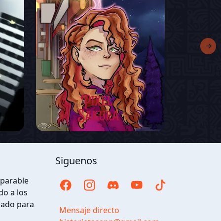
→
Siguenos
eparable
o a los
ñado para
Mensaje directo