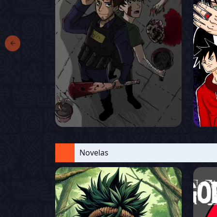
←
Novelas