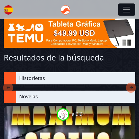
Español
Resultados de la búsqueda
Historietas
←
→
Novelas
el0l0