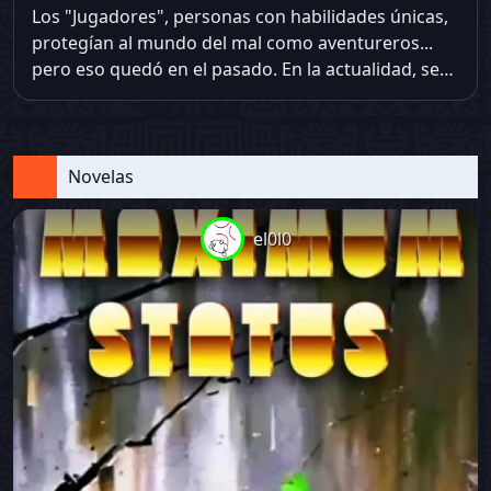
Los "Jugadores", personas con habilidades únicas,
protegían al mundo del mal como aventureros...
pero eso quedó en el pasado. En la actualidad, ser
aventurero se ha convertido en un pasatiempo, y
sólo aquellos que buscan fama y gloria lo toman en
serio. Daniel Gibson, un recepcionista de 29 años
de un gremio de aventureros, vive una vida sin
Novelas
incidentes hasta que un pequeño acontecimiento
cambia su realidad para siempre.
el0l0