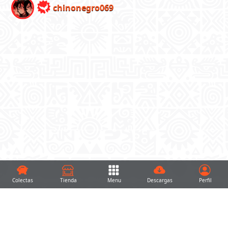
chinonegro069
Colectas
Tienda
Menu
Descargas
Perfil
Noticias
Publicaciones
Buscar
Mensajes
Alertas