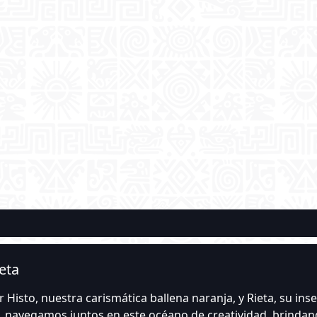
ieta
 Histo, nuestra carismática ballena naranja, y Rieta, su ins
navegamos juntos en este océano de creatividad, brindand