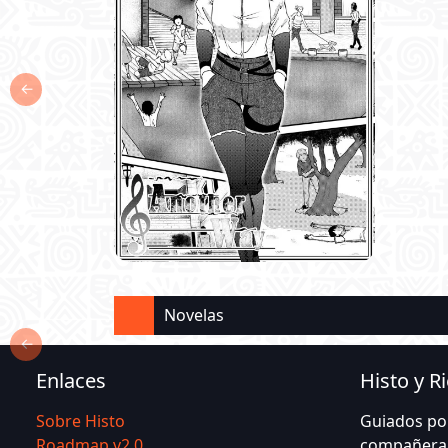
←
Novelas
←
Enlaces
Histo y R
Sobre Histo
Guiados por
Roadmap v2.0
compañera, 