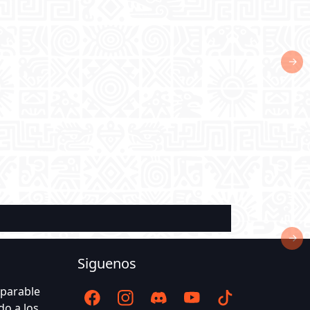
→
→
Siguenos
eparable
o a los