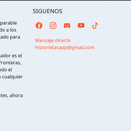
SIGUENOS
eparable
o a los
ñado para
Mensaje directo
historietasapp@gmail.com
eador es el
fronteras,
odo el
 cualquier
ntes, ahora