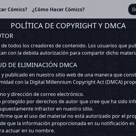
car Cómics?
¿Cómo Hacer Cómics?
POLÍTICA DE COPYRIGHT Y DMCA
UTOR
 de todos los creadores de contenido. Los usuarios que pub
an con la debida autorización para compartir dicho materia
TUD DE ELIMINACIÓN DMCA
o y publicado en nuestro sitio web de una manera que const
midad con la Digital Millennium Copyright Act (DMCA) prop
o y dirección de correo electrónico.
 protegido por derechos de autor que cree que ha sido inf
supuestamente infractor en nuestro sitio.
firme que el uso del material no está autorizado por el prop
 de que la información proporcionada en su notificación es p
ra actuar en su nombre.