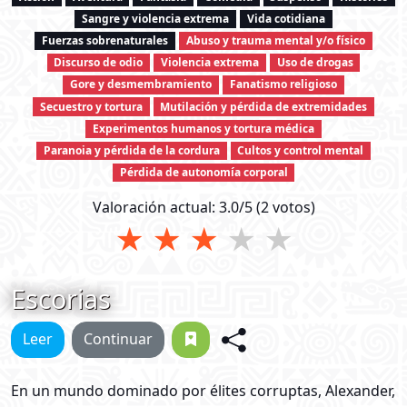
Sangre y violencia extrema
Vida cotidiana
Fuerzas sobrenaturales
Abuso y trauma mental y/o físico
Discurso de odio
Violencia extrema
Uso de drogas
Gore y desmembramiento
Fanatismo religioso
Secuestro y tortura
Mutilación y pérdida de extremidades
Experimentos humanos y tortura médica
Paranoia y pérdida de la cordura
Cultos y control mental
Pérdida de autonomía corporal
Valoración actual:
3.0
/5 (
2
votos)
★
★
★
★
★
Escorias
Leer
Continuar
En un mundo dominado por élites corruptas, Alexander,