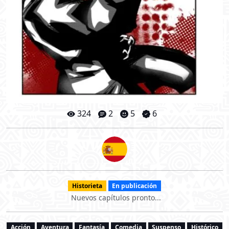
324
2
5
6
Historieta
En publicación
Nuevos capítulos pronto...
Acción
Aventura
Fantasía
Comedia
Suspenso
Histórico