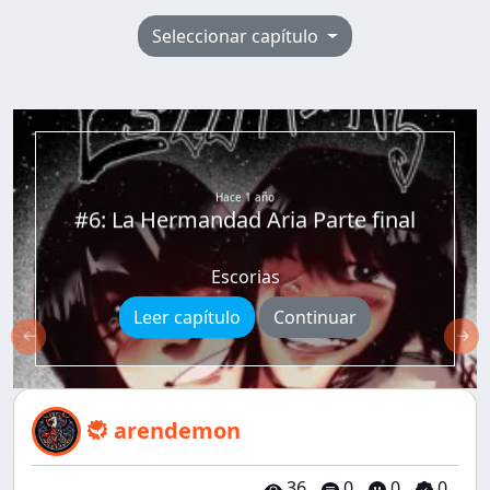
Seleccionar capítulo
arendemon
Hace 1 año
#6: La Hermandad Aria Parte final
Escorias
Leer capítulo
Continuar
←
→
arendemon
36
0
0
0