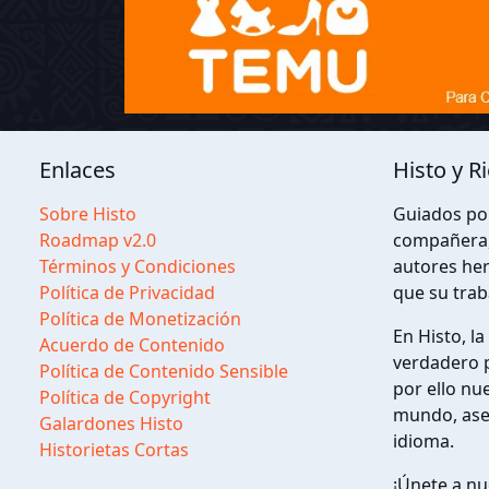
Enlaces
Histo y R
Sobre Histo
Guiados por
Roadmap v2.0
compañera, 
Términos y Condiciones
autores her
Política de Privacidad
que su trab
Política de Monetización
En Histo, l
Acuerdo de Contenido
verdadero p
Política de Contenido Sensible
por ello nu
Política de Copyright
mundo, aseg
Galardones Histo
idioma.
Historietas Cortas
¡Únete a nu