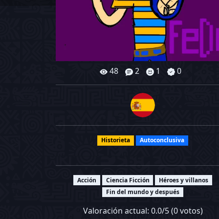
48
2
1
0
Historieta
Autoconclusiva
Acción
Ciencia Ficción
Héroes y villanos
Fin del mundo y después
Valoración actual:
0.0
/5 (
0
votos)