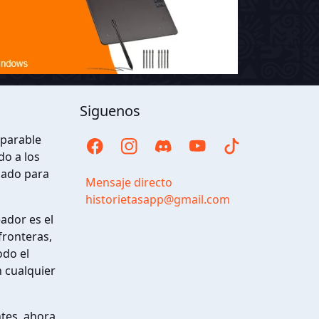
Siguenos
eparable
o a los
ñado para
Mensaje directo
historietasapp@gmail.com
eador es el
fronteras,
odo el
 cualquier
ntes, ahora