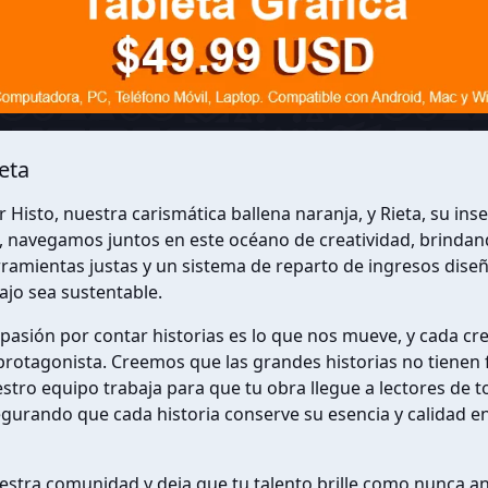
ieta
 Histo, nuestra carismática ballena naranja, y Rieta, su ins
navegamos juntos en este océano de creatividad, brindand
ramientas justas y un sistema de reparto de ingresos dise
ajo sea sustentable.
a pasión por contar historias es lo que nos mueve, y cada cr
rotagonista. Creemos que las grandes historias no tienen 
estro equipo trabaja para que tu obra llegue a lectores de t
urando que cada historia conserve su esencia y calidad en
estra comunidad y deja que tu talento brille como nunca a