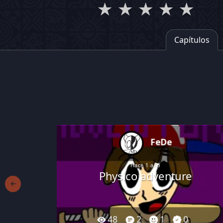
★
★
★
★
★
Capítulos
FeDe
Hace 1 año
Physico adventure
←
48
2
1
0