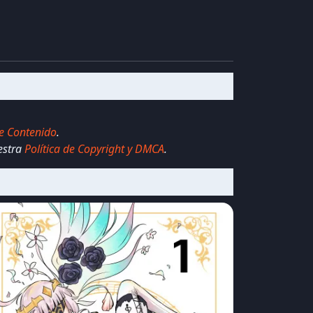
e Contenido
.
estra
Política de Copyright y DMCA
.