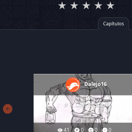
★
★
★
★
★
Capítulos
Dalejo16
Hace 5 meses
#1: Game start
←
41
0
0
0