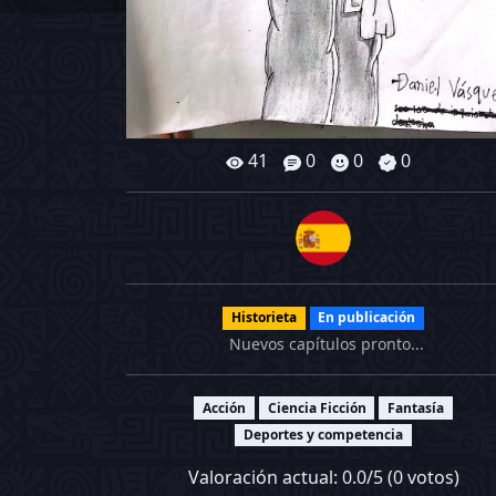
41
0
0
0
Historieta
En publicación
Nuevos capítulos pronto...
Acción
Ciencia Ficción
Fantasía
Deportes y competencia
Valoración actual:
0.0
/5 (
0
votos)