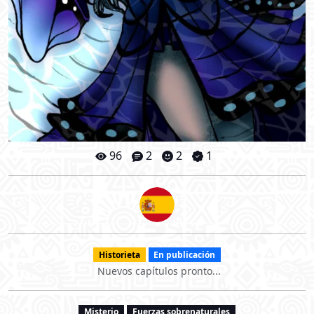
96
2
2
1
Historieta
En publicación
Nuevos capítulos pronto...
Misterio
Fuerzas sobrenaturales