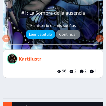
Hace 1 año
#1: La Sombra de la ausencia
El misterio de mis sueños
Leer capítulo
Continuar
←
→
Kartilustr
96
2
2
1