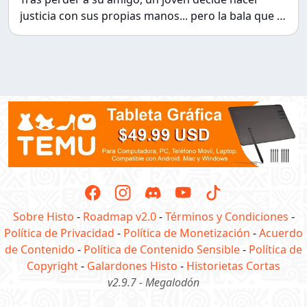
justicia con sus propias manos... pero la bala que lo
mata no es el final. Ahora, convertido en un
espectro consumido por el odio, vagará por el
mundo con un único objetivo: matar narcos.
Sobre Histo
-
Roadmap v2.0
-
Términos y Condiciones
-
Política de Privacidad
-
Política de Monetización
-
Acuerdo
de Contenido
-
Política de Contenido Sensible
-
Política de
Copyright
-
Galardones Histo
-
Historietas Cortas
v2.9.7 - Megalodón