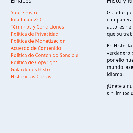
Enlaces
Histo y R
Sobre Histo
Guiados por
Roadmap v2.0
compañera, 
Términos y Condiciones
autores her
Política de Privacidad
que su trab
Política de Monetización
En Histo, l
Acuerdo de Contenido
verdadero p
Política de Contenido Sensible
por ello nu
Política de Copyright
mundo, aseg
Galardones Histo
idioma.
Historietas Cortas
¡Únete a nu
sin límites 