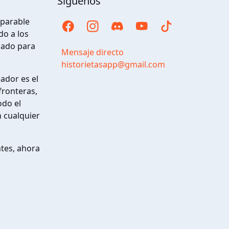
Siguenos
eparable
o a los
ñado para
Mensaje directo
historietasapp@gmail.com
eador es el
fronteras,
odo el
 cualquier
ntes, ahora