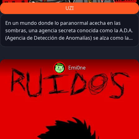
UZI
En un mundo donde lo paranormal acecha en las
sombras, una agencia secreta conocida como la A.D.A.
(Agencia de Detección de Anomalías) se alza como la
última línea de defensa. Dirigida por un equipo de
élite de agentes especializados, la A.D.A. se dedica a
detectar, almacenar y neutralizar amenazas
sobrenaturales que acechan a la humanidad. Sin
Emi0ne
embargo, cuando una oscura conspiración amenaza
con desestabilizar el equilibrio entre lo paranormal y
lo humano, la agencia se enfrenta a su desafío más
peligroso hasta el momento.