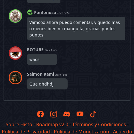
Fonfonoso
Hace 1 año
Vamooo ahora puedo comentar, y quedo mas
o menos bien mi manguita, gracias por los
puntos.
ROTURE
Hace 1 año
waos
Saimon Kami
Hace 1 año
Que dhdhdj
Sobre Histo
-
Roadmap v2.0
-
Términos y Condiciones
-
Política de Privacidad
-
Política de Monetización
-
Acuerdo