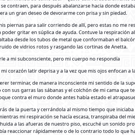
se contraen, para después abalanzarse hacia donde estaba 
era un gran deseo de devorarme con prisa y sin piedad.
is piernas para salir corriendo de allí, pero estas no me r
poder gritar en súplica de ayuda. Contuve la respiración a
altaba desde los tubos de metal que conformaban el balcón
ruido de vidrios rotos y rasgando las cortinas de Anetta.
arle a mi subconsciente, pero mi cuerpo no respondía
mi corazón latir deprisa y a la vez que mis ojos enfocan a 
rer terminar, de manera inconsciente mi sentido de la sup
 con sus garras las sábanas y el colchón de mi cama que t
hoque contra el muro donde antes había estado el atrapasu
s de la puerta y cerrándola al mismo tiempo que iniciaba u
 mientras mi respiración se hacía escasa, transpiraba del 
ida a las afueras de nuestro piso, escuché un sonido prov
bía reaccionar rápidamente o de lo contrario todo lo que h