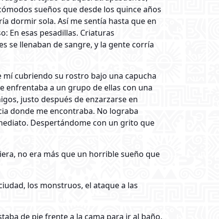
incómodos sueños que desde los quince años
ía dormir sola. Así me sentía hasta que en
: En esas pesadillas. Criaturas
s se llenaban de sangre, y la gente corría
de mí cubriendo su rostro bajo una capucha
 se enfrentaba a un grupo de ellas con una
igos, justo después de enzarzarse en
acia donde me encontraba. No lograba
inmediato. Despertándome con un grito que
iera, no era más que un horrible sueño que
iudad, los monstruos, el ataque a las
aba de pie frente a la cama para ir al baño.