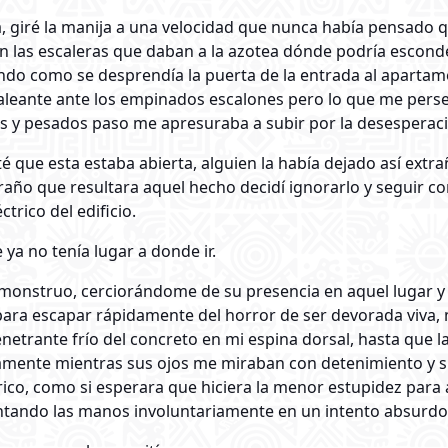
, giré la manija a una velocidad que nunca había pensado 
n las escaleras que daban a la azotea dónde podría esconde
ndo como se desprendía la puerta de la entrada al apartame
baleante ante los empinados escalones pero lo que me pers
s y pesados paso me apresuraba a subir por la desesperac
oté que esta estaba abierta, alguien la había dejado así ext
raño que resultara aquel hecho decidí ignorarlo y seguir c
trico del edificio.
ya no tenía lugar a donde ir.
 monstruo, cerciorándome de su presencia en aquel lugar y
para escapar rápidamente del horror de ser devorada viva,
enetrante frío del concreto en mi espina dorsal, hasta que
tamente mientras sus ojos me miraban con detenimiento y s
rico, como si esperara que hiciera la menor estupidez par
evantando las manos involuntariamente en un intento absurdo