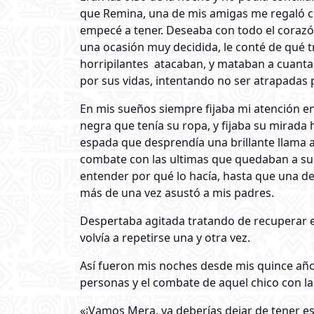
que Remina, una de mis amigas me regaló cu
empecé a tener. Deseaba con todo el corazón
una ocasión muy decidida, le conté de qué t
horripilantes atacaban, y mataban a cuanta 
por sus vidas, intentando no ser atrapadas
En mis sueños siempre fijaba mi atención en
negra que tenía su ropa, y fijaba su mirada 
espada que desprendía una brillante llama 
combate con las ultimas que quedaban a su 
entender por qué lo hacía, hasta que una d
más de una vez asustó a mis padres.
Despertaba agitada tratando de recuperar e
volvía a repetirse una y otra vez.
Así fueron mis noches desde mis quince años
personas y el combate de aquel chico con la
«¡Vamos Mera, ya deberías dejar de tener esa