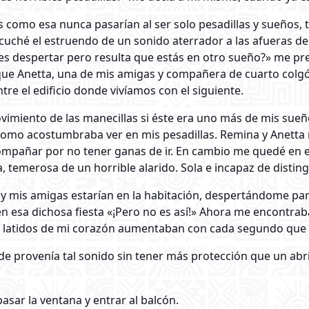
como esa nunca pasarían al ser solo pesadillas y sueños, 
scuché el estruendo de un sonido aterrador a las afueras d
ees despertar pero resulta que estás en otro sueño?» me p
que Anetta, una de mis amigas y compañera de cuarto colgó 
re el edificio donde vivíamos con el siguiente.
ovimiento de las manecillas si éste era uno más de mis sueñ
como acostumbraba ver en mis pesadillas. Remina y Anetta no
acompañar por no tener ganas de ir. En cambio me quedé e
, temerosa de un horrible alarido. Sola e incapaz de disting
o y mis amigas estarían en la habitación, despertándome par
n esa dichosa fiesta «¡Pero no es así!» Ahora me encontraba
 latidos de mi corazón aumentaban con cada segundo que deb
rovenía tal sonido sin tener más protección que un abrigo
sar la ventana y entrar al balcón.