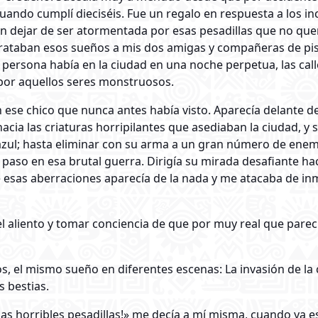
ando cumplí dieciséis. Fue un regalo en respuesta a los 
 dejar de ser atormentada por esas pesadillas que no quer
rataban esos sueños a mis dos amigas y compañeras de piso
persona había en la ciudad en una noche perpetua, las calle
 por aquellos seres monstruosos.
 ese chico que nunca antes había visto. Aparecía delante 
hacia las criaturas horripilantes que asediaban la ciudad, y
azul; hasta eliminar con su arma a un gran número de enem
paso en esa brutal guerra. Dirigía su mirada desafiante h
e esas aberraciones aparecía de la nada y me atacaba de 
l aliento y tomar conciencia de que por muy real que parec
, el mismo sueño en diferentes escenas: La invasión de la c
s bestias.
s horribles pesadillas!» me decía a mí misma, cuando ya est