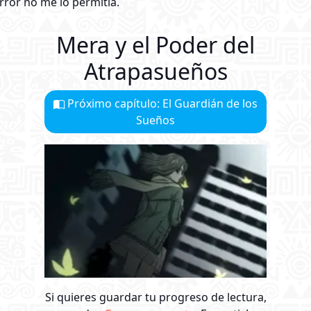
rror no me lo permitía.
Mera y el Poder del
Atrapasueños
Próximo capítulo: El Guardián de los
Sueños
Si quieres guardar tu progreso de lectura,