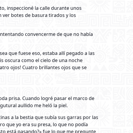
o, inspeccioné la calle durante unos
ver botes de basura tirados y los
o, intentando convencerme de que no había
ea que fuese eso, estaba allí pegado a las
gris oscura como el cielo de una noche
atro ojos! Cuatro brillantes ojos que se
oda prisa. Cuando logré pasar el marco de
tural aullido me heló la piel.
inas a la bestia que subía sus garras por las
ro que yo era su presa, lo que no podía
sto está pasando?» fue lo que me pregunte