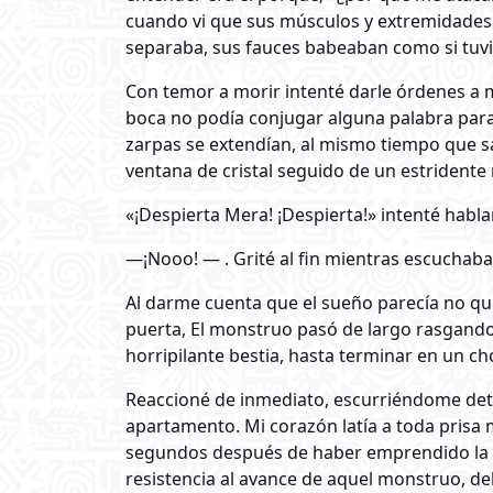
cuando vi que sus músculos y extremidades 
separaba, sus fauces babeaban como si tuvi
Con temor a morir intenté darle órdenes a m
boca no podía conjugar alguna palabra para 
zarpas se extendían, al mismo tiempo que s
ventana de cristal seguido de un estridente 
«¡Despierta Mera! ¡Despierta!» intenté habl
—¡Nooo! — . Grité al fin mientras escuchaba 
Al darme cuenta que el sueño parecía no que
puerta, El monstruo pasó de largo rasgando
horripilante bestia, hasta terminar en un c
Reaccioné de inmediato, escurriéndome detrá
apartamento. Mi corazón latía a toda prisa
segundos después de haber emprendido la hu
resistencia al avance de aquel monstruo, de