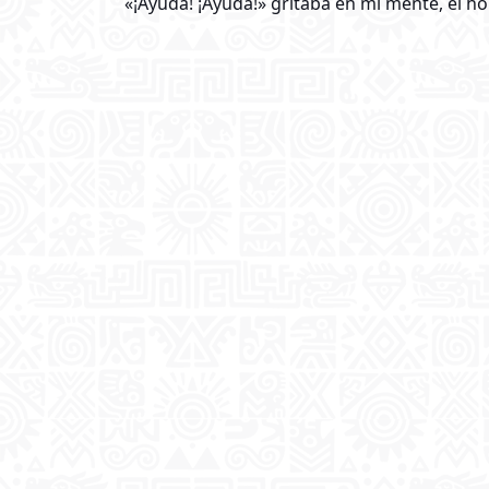
«¡Ayuda! ¡Ayuda!» gritaba en mi mente, el ho