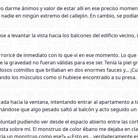
o darme ánimos y valor de estar allí en ese preciso moment
die en ningún extremo del callejón. En cambio, se podían 
e a levantar la vista hacia los balcones del edificio vecin
rroricé de inmediato con lo que vi en ese momento. Lo que s
e la gravedad no fueran válidas para ese ser. Tenía la piel 
losos colmillos que brillaban en dos enormes fauces y... ¡Cu
ando los músculos como si hubiese encontrado a su presa.
ada hacia la ventana, intentando entrar al apartamento a t
ándose que algo pesado saltó al balcón y acto seguido un gu
oluntad pudiendo ver desde el espacio abierto entre las cort
esta sobre mí. El monstruo de color ébano me dejaba en cla
ría un monstruo como ese?» «¿Esto es... verdaderamente e