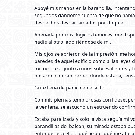
Apoyé mis manos en la barandilla, intentand
segundos dándome cuenta de que no había na
deshechos desparramados por doquier.
Apenada por mis ilógicos temores, me dispus
nadie al otro lado riéndose de mí.
Mis ojos se abrieron de la impresión, me ho
paredes de aquel edificio como si las leyes d
tormentosa, junto a unos sobresalientes y fi
posaron con rapidez en donde estaba, tens
Grité llena de pánico en el acto.
Con mis piernas temblorosas corrí desesper
la ventana, se escuchó un estruendo confirm
Estaba paralizada y solo la vista seguía mi v
barandillas del balcón, su mirada estaba pu
entender era el porqué; «¿por qué me ataca