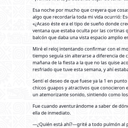
Esa noche por mucho que creyera que cosas 
algo que recordaría toda mi vida ocurrió: E
«¿Acaso éste era el tipo de sueño donde cr
ventana que estaba oculta por las cortinas 
balcón que daba una vista espacio amplio ent
Miré el reloj intentando confirmar con el m
tiempo seguía sin alterarse a diferencia de 
mañana de la fiesta a la que no las quise 
resfriado que tuve esta semana, y ahí estaba
Sentí el deseo de que fuese ya la 1 en punt
chicos guapos y atractivos que conocieron e
un atemorizante sonido, sintiendo como los
Fue cuando aventurándome a saber de dónde p
ella de inmediato.
—¿Quién está ahí?—grité a todo pulmón al pa