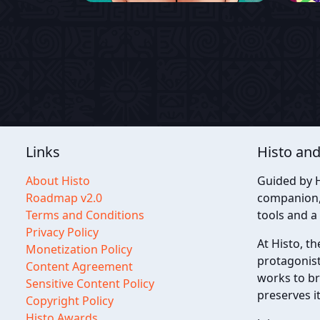
Links
Histo and
About Histo
Guided by H
Roadmap v2.0
companion, 
Terms and Conditions
tools and a
Privacy Policy
At Histo, th
Monetization Policy
protagonist
Content Agreement
works to br
Sensitive Content Policy
preserves i
Copyright Policy
Histo Awards