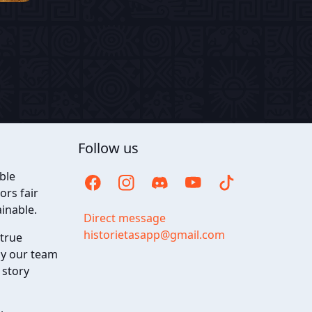
Follow us
ble
ors fair
inable.
Direct message
historietasapp@gmail.com
 true
hy our team
 story